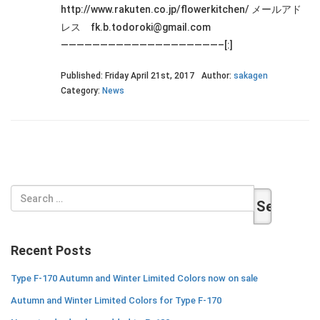
http://www.rakuten.co.jp/flowerkitchen/ メールアド
レス fk.b.todoroki@gmail.com
————————————————————–[:]
Published: Friday April 21st, 2017
Author:
sakagen
Category:
News
Search
for:
Recent Posts
Type F-170 Autumn and Winter Limited Colors now on sale
Autumn and Winter Limited Colors for Type F-170