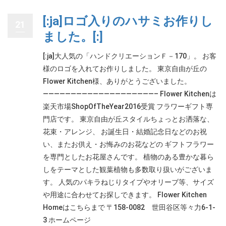
[:ja]ロゴ入りのハサミお作りし
21
ました。[:]
[:ja]大人気の「ハンドクリエーションＦ－170」。 お客
様のロゴを入れてお作りしました。 東京自由が丘の
Flower Kitchen様、ありがとうございました。
————————————————————– Flower Kitchenは
楽天市場ShopOfTheYear2016受賞 フラワーギフト専
門店です。 東京自由が丘スタイルちょっとお洒落な、
花束・アレンジ、 お誕生日・結婚記念日などのお祝
い、またお供え・お悔みのお花などの ギフトフラワー
を専門としたお花屋さんです。 植物のある豊かな暮ら
しをテーマとした観葉植物も多数取り扱いがございま
す。 人気のパキラねじりタイプやオリーブ等、サイズ
や用途に合わせてお探しできます。 Flower Kitchen
Homeはこちらまで 〒158-0082 世田谷区等々力6-1-
3 ホームページ